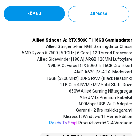
KÖP NU
ANPASSA
Allied Stinger-A: RTX 5060 Ti 16GB Gamingdator
Allied Stinger 6-Fan RGB Gamingdator Chassi
AMD Ryzen 5 7600 | 5.1GHz | 6 Core | 12 Thread Processor
Allied Sidewinder [180W] ARGB 120MM Luftkylare
NVIDIA GeForce RTX 5060 Ti 16GB Grafikkort
AMD A620 [M-ATX] Moderkort
16GB [5200MHz] DDR5 RAM (Black Heatsink)
1TB Gen 4 NVMe M.2 Solid State Drive
650W Allied Gaming Nätaggregat
Allied Vita Premiumkabelkit
600Mbps USB Wi-Fi Adapter
Garanti - 2 års inskicksgaranti
Microsoft Windows 11 Home Edition
Ready To Ship!
Produktionstid 2-4 Vardagar