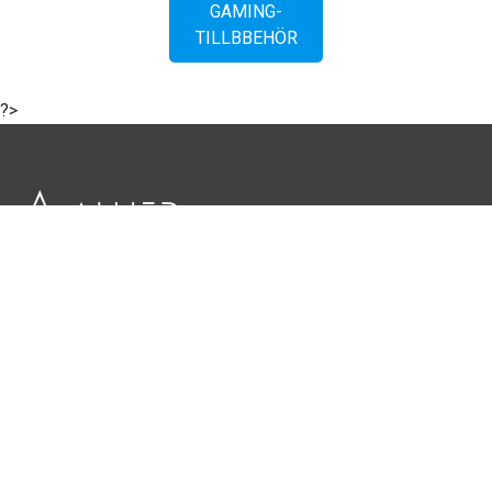
GAMING-
deras tjänster.
TILLBBEHÖR
Samtyckesval
?>
Nödvändig
Inställningar
Statistik
SVERIGES LEDANDE GAMINGDESTINATION
Marknadsföring
KONTAKTA OSS:
0640 700 40
MÅNDAG - FREDAG, 10.00 - 14.00
E-POST:
INFO@ALLIEDGAMING.SE
QUICK LINKS
Tillåt alla
OM OSS