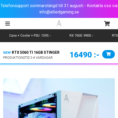
Telefonsupport sommarstängd till 31 augusti - Kontakta oss via
info@alliedgaming.se
Case + Cooler + PSU: 1395
:-
RX 7600: 9900
:-
RTX
16490
:-
RTX 5060 TI 16GB STINGER
NEW!
PRODUKTIONSTID 2-4 VARDAGAR