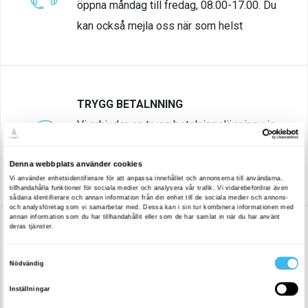
öppna måndag till fredag, 08.00-17.00. Du
kan också mejla oss när som helst
TRYGG BETALNNING
Vi erbjuder en trygg betalningslösning via
Klarna. Om du har några frågor är du
välkommen att kontakta vår kundsupport..
BYGGT AV EXPERTER I JÄMTLAND
Alla system från Allied Gaming byggs,
monteras, säljs och har support här i Sverige.