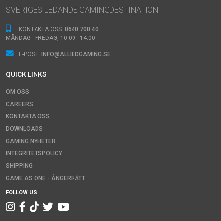
SVERIGES LEDANDE GAMINGDESTINATION
KONTAKTA OSS:
0640 700 40
MÅNDAG - FREDAG, 10.00 - 14.00
E-POST:
INFO@ALLIEDGAMING.SE
QUICK LINKS
OM OSS
CAREERS
KONTAKTA OSS
Denna webbplats använder cookies
DOWNLOADS
Vi använder enhetsidentifierare för att anpassa innehålle
GAMING NYHETER
tillhandahålla funktioner för sociala medier och analysera 
INTEGRITETSPOLICY
sådana identifierare och annan information från din enhet
SHIPPING
och analysföretag som vi samarbetar med. Dessa kan i s
GAME AS ONE - ÅNGERRÄTT
annan information som du har tillhandahållit eller som de
FOLLOW US
deras tjänster.