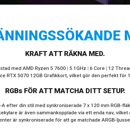
ÄNNINGSSÖKANDE M
KRAFT ATT RÄKNA MED.
ustad med AMD Ryzen 5 7600 | 5.1GHz | 6 Core | 12 Thre
e RTX 5070 12GB Grafikkort, vilket gör den perfekt för
RGBs FÖR ATT MATCHA DITT SETUP.
t-A
efter din stil med synkroniserade 7 x 120 mm RGB-fläk
ekylare är även sammankopplade via ett enda nav, vilket g
nter är synkroniserade för att ge matchade ARGB-ljusse