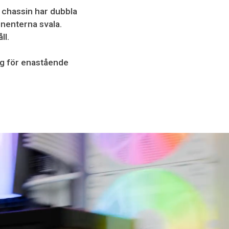
a chassin har dubbla
onenterna svala.
ll.
ng för enastående