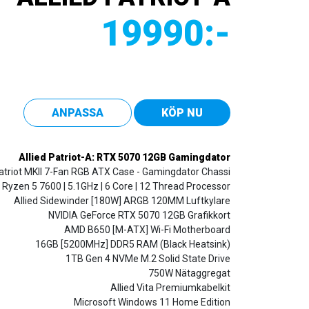
19990
:-
ANPASSA
KÖP NU
Allied Patriot-A: RTX 5070 12GB Gamingdator
Patriot MKII 7-Fan RGB ATX Case - Gamingdator Chassi
Ryzen 5 7600 | 5.1GHz | 6 Core | 12 Thread Processor
Allied Sidewinder [180W] ARGB 120MM Luftkylare
NVIDIA GeForce RTX 5070 12GB Grafikkort
AMD B650 [M-ATX] Wi-Fi Motherboard
16GB [5200MHz] DDR5 RAM (Black Heatsink)
1TB Gen 4 NVMe M.2 Solid State Drive
750W Nätaggregat
Allied Vita Premiumkabelkit
Microsoft Windows 11 Home Edition