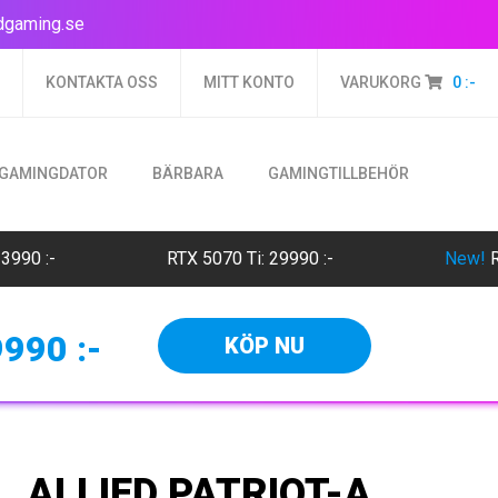
dgaming.se
KONTAKTA OSS
MITT KONTO
VARUKORG
0
:-
 GAMINGDATOR
BÄRBARA
GAMINGTILLBEHÖR
 23990
:-
RTX 5070 Ti: 29990
:-
New!
9990
:-
KÖP NU
ALLIED PATRIOT-A