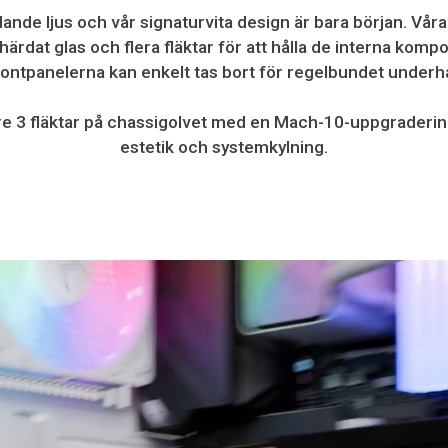
udande ljus och vår signaturvita design är bara början. Vår
härdat glas och flera fläktar för att hålla de interna komp
ontpanelerna kan enkelt tas bort för regelbundet underhå
igare 3 fläktar på chassigolvet med en Mach-10-uppgraderi
estetik och systemkylning.