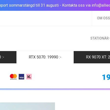
port sommarstängd till 31 augusti - Kontakta oss via
info@allie
OM OSS
STATIONÄR
0
:-
RTX 5070: 19990
:-
RX 9070 XT:
1