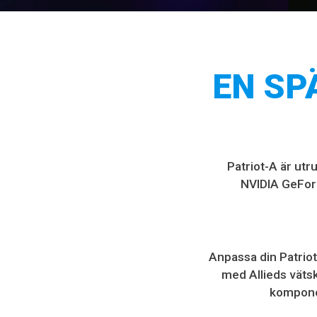
EN SP
Patriot-A
är utr
NVIDIA GeForc
Anpassa din
Patrio
med Allieds vätsk
kompone