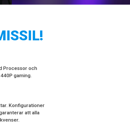
ISSIL!
ad Processor och
 1440P gaming.
tar. Konfigurationer
aranterar att alla
kvenser.