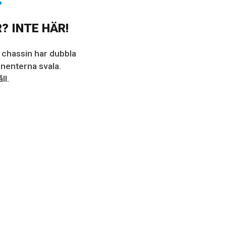
? INTE HÄR!
a chassin har dubbla
onenterna svala.
ll.