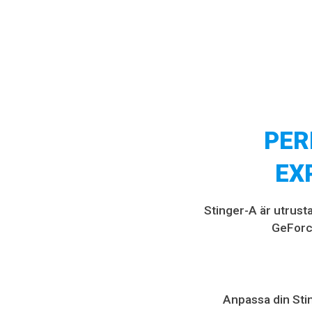
PER
EX
Stinger-A är utrus
GeForc
Anpassa din
Sti