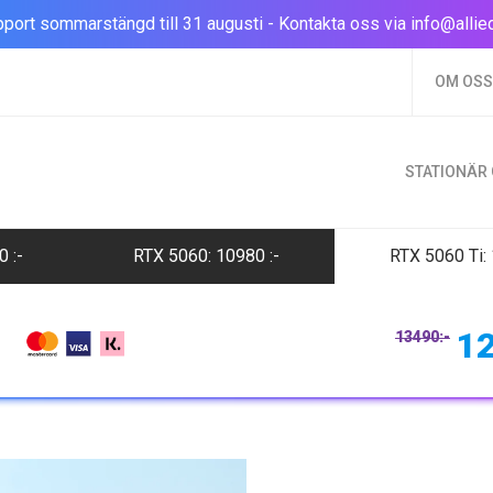
port sommarstängd till 31 augusti - Kontakta oss via
info@allie
OM OSS
STATIONÄR
00
:-
RTX 5060: 10980
:-
RTX 5060 Ti:
1
13490
:-