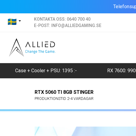
Telefonsup
KONTAKTA OSS:
0640 700 40
E-POST:
INFO@ALLIEDGAMING.SE
Case + Cooler + PSU: 1395
:-
RX 7600: 99
RTX 5060 TI 8GB STINGER
PRODUKTIONSTID 2-4 VARDAGAR