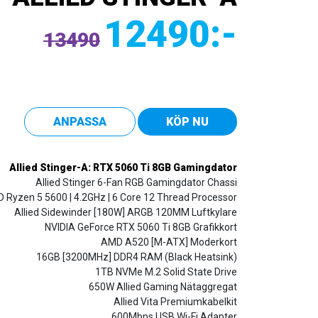
12490
:-
13490
ANPASSA
KÖP NU
Allied Stinger-A: RTX 5060 Ti 8GB Gamingdator
Allied Stinger 6-Fan RGB Gamingdator Chassi
 Ryzen 5 5600 | 4.2GHz | 6 Core 12 Thread Processor
Allied Sidewinder [180W] ARGB 120MM Luftkylare
NVIDIA GeForce RTX 5060 Ti 8GB Grafikkort
AMD A520 [M-ATX] Moderkort
16GB [3200MHz] DDR4 RAM (Black Heatsink)
1TB NVMe M.2 Solid State Drive
650W Allied Gaming Nätaggregat
Allied Vita Premiumkabelkit
600Mbps USB Wi-Fi Adapter