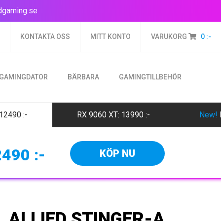
dgaming.se
KONTAKTA OSS
MITT KONTO
VARUKORG
0
:-
 GAMINGDATOR
BÄRBARA
GAMINGTILLBEHÖR
 12490
:-
RX 9060 XT: 13990
:-
New!
2490
:-
KÖP NU
ALLIED STINGER-A