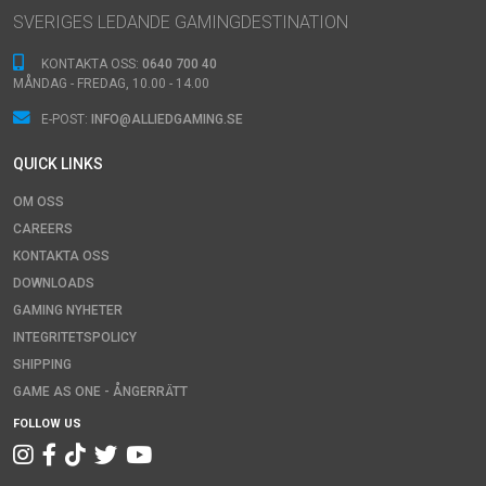
SVERIGES LEDANDE GAMINGDESTINATION
KONTAKTA OSS:
0640 700 40
MÅNDAG - FREDAG, 10.00 - 14.00
E-POST:
INFO@ALLIEDGAMING.SE
QUICK LINKS
OM OSS
CAREERS
KONTAKTA OSS
Denna webbplats använder cookies
DOWNLOADS
Vi använder enhetsidentifierare för att anpassa innehålle
GAMING NYHETER
tillhandahålla funktioner för sociala medier och analysera 
INTEGRITETSPOLICY
sådana identifierare och annan information från din enhet
SHIPPING
och analysföretag som vi samarbetar med. Dessa kan i s
GAME AS ONE - ÅNGERRÄTT
annan information som du har tillhandahållit eller som de
FOLLOW US
deras tjänster.