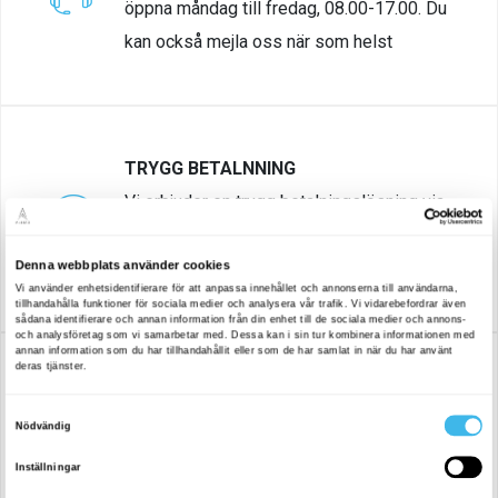
öppna måndag till fredag, 08.00-17.00. Du
kan också mejla oss när som helst
TRYGG BETALNNING
Vi erbjuder en trygg betalningslösning via
Klarna. Om du har några frågor är du
välkommen att kontakta vår kundsupport..
BYGGT AV EXPERTER I JÄMTLAND
Alla system från Allied Gaming byggs,
monteras, säljs och har support här i Sverige.